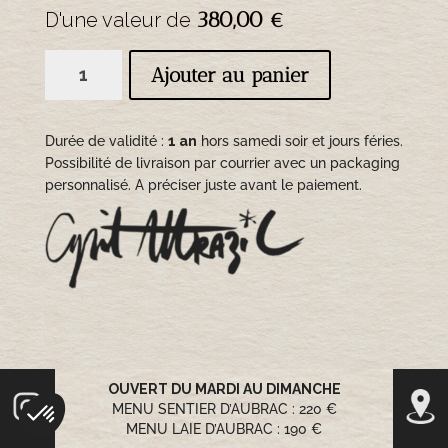
380,00
€
quantité
Ajouter au panier
de
2
menus
Durée de validité :
1 an
hors samedi soir et jours féries
.
"Laie
Possibilité de livraison par courrier avec un packaging
personnalisé. A préciser juste avant le paiement.
d'Aubrac"
OUVERT DU MARDI AU DIMANCHE
BRASSERIE LA GABALE
BISTROT LINETTE
MENU SENTIER D’AUBRAC : 220 €
OUVERT TOUS LES JOURS
OUVERT TOUS LES JOURS
MENU LAIE D’AUBRAC : 190 €
MENU À PARTIR DE 25,00 €
MENU À PARTIR DE 19,50 €