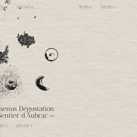
Plage
Plage
,00
€
–
580,00
€
78,00
€
–
128,00
€
de
de
prix :
prix :
380,00 €
78,00 €
à
à
580,00 €
128,00 €
menus Dégustation
Sentier d’Aubrac »
Plage
,00
€
–
680,00
€
de