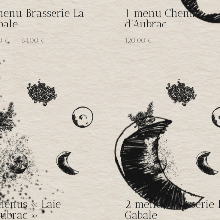
menu Brasserie La
1 menu Chemin
bale
d’Aubrac
Plage
00
€
–
64,00
€
120,00
€
de
prix :
39,00 €
à
64,00 €
menus « Laie
2 menus Brasserie 
Aubrac »
Gabale