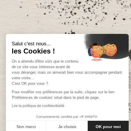
Plage
220,00
€
–
340,00
€
380
de
prix :
220,00 €
à
340,00 €
Salut c'est nous...
les Cookies !
On a attendu d'être sûrs que le contenu
de ce site vous intéresse avant de
vous déranger, mais on aimerait bien vous accompagner pendant
votre visite...
C'est OK pour vous ?
Pour modifier vos préférences par la suite, cliquez sur le lien
'Préférences de cookies' situé dans le pied de page.
2 menus Chemin
2 
Lire la politique de confidentialité
d’Aubrac
« 
Consentements certifiés par
240,00
€
440
Non merci
Je choisis
OK pour moi