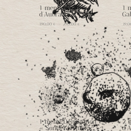
1 menu « Laie
1 
d’Aubrac »
Ga
Plage
190,00
€
–
290,00
€
39,
de
prix :
190,00 €
à
290,00 €
1 menu Dégustation
2 
« Sentier d’Aubrac »
d’